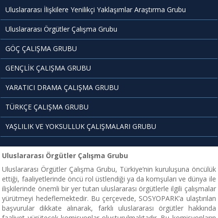
Uluslararası İlişkilere Yenilikçi Yaklaşımlar Araştırma Grubu
Uluslararası Örgütler Çalışma Grubu
GÖÇ ÇALIŞMA GRUBU
GENÇLİK ÇALIŞMA GRUBU
YARATICI DRAMA ÇALIŞMA GRUBU
TÜRKÇE ÇALIŞMA GRUBU
YAŞLILIK VE YOKSULLUK ÇALIŞMALARI GRUBU
Uluslararası Örgütler Çalışma Grubu
Uluslararası Örgütler Çalışma Grubu, Türkiye’nin kuruluşuna öncülük
ettiği, faaliyetlerinde öncü rol üstlendiği ya da komşuları ve dünya ile
ilişkilerinde önemli bir yer tutan uluslararası örgütlerle ilgili çalışmalar
yürütmeyi hedeflemektedir. Bu çerçevede, SOSYOPARK’a ulaştırılan
başvurular dikkate alınarak, farklı uluslararası örgütler hakkında
faaliyet yürütecek komisyonlar oluşturulmaktadır. Bu komisyonların