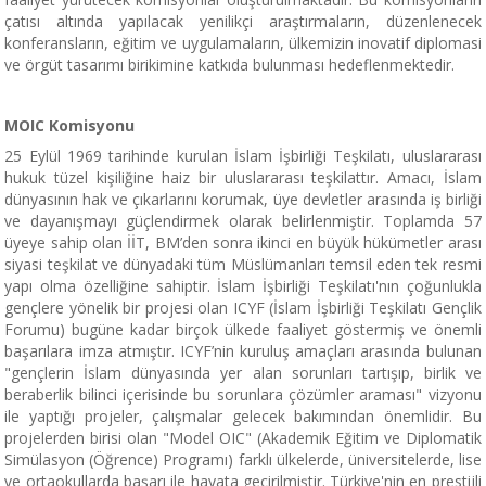
çatısı altında yapılacak yenilikçi araştırmaların, düzenlenecek
konferansların, eğitim ve uygulamaların, ülkemizin inovatif diplomasi
ve örgüt tasarımı birikimine katkıda bulunması hedeflenmektedir.
MOIC Komisyonu
25 Eylül 1969 tarihinde kurulan İslam İşbirliği Teşkilatı, uluslararası
hukuk tüzel kişiliğine haiz bir uluslararası teşkilattır. Amacı, İslam
dünyasının hak ve çıkarlarını korumak, üye devletler arasında iş birliği
ve dayanışmayı güçlendirmek olarak belirlenmiştir. Toplamda 57
üyeye sahip olan İİT, BM’den sonra ikinci en büyük hükümetler arası
siyasi teşkilat ve dünyadaki tüm Müslümanları temsil eden tek resmi
yapı olma özelliğine sahiptir. İslam İşbirliği Teşkilatı'nın çoğunlukla
gençlere yönelik bir projesi olan ICYF (İslam İşbirliği Teşkilatı Gençlik
Forumu) bugüne kadar birçok ülkede faaliyet göstermiş ve önemli
başarılara imza atmıştır. ICYF’nin kuruluş amaçları arasında bulunan
"gençlerin İslam dünyasında yer alan sorunları tartışıp, birlik ve
beraberlik bilinci içerisinde bu sorunlara çözümler araması" vizyonu
ile yaptığı projeler, çalışmalar gelecek bakımından önemlidir. Bu
projelerden birisi olan "Model OIC" (Akademik Eğitim ve Diplomatik
Simülasyon (Öğrence) Programı) farklı ülkelerde, üniversitelerde, lise
ve ortaokullarda başarı ile hayata geçirilmiştir. Türkiye'nin en prestijli