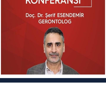
© Yıldız Teknik Üniversitesi SOSYAL İNOVASYON UYGULAMA VE ARAŞTIRMA
MERKEZİ. İstanbul, Türkiye.